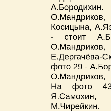
А.Бородихи
О.Мандриков,
Косицына, А.Я
- стоит А.Б
О.Мандри
Е.Дергачёва-Ск
фото 29 - А.Бо
О.Мандриков, 
На фото 43
Я.Самохин
М.Чирейкин.