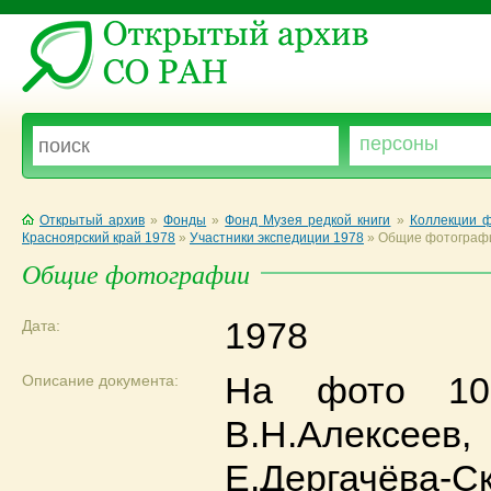
Открытый архив
»
Фонды
»
Фонд Музея редкой книги
»
Коллекции ф
Красноярский край 1978
»
Участники экспедиции 1978
»
Общие фотограф
Общие фотографии
1978
Дата:
На фото 10
Описание документа:
В.Н.Алексе
Е.Дергачёва-С