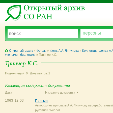
Открытый архив
»
Фонды
»
Фонд А.А. Ляпунова
»
Коллекции фонда А.
учеными - биологами
»
Тринчер К.С.
Тринчер К.С.
Подколлеций: 0 | Документов: 2
Коллекция содержит документы
Дата
Название документа
1963-12-03
Письмо
Автор хочет прислать А.А. Ляпунову переработанный
рукописи "Биолог