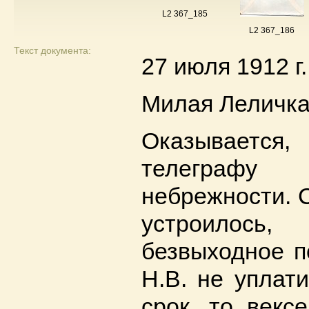
L2 367_185
L2 367_186
Текст документа:
27 июля 1912 г.
Милая Леличка
Оказываетс
телеграфу
небрежности. С
устроилос
безвыходное п
Н.В. не уплат
срок, то векс