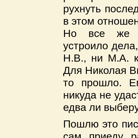
рухнуть после
в этом отношен
Но все же 
устроило дела,
Н.В., ни М.А. 
Для Николая В
то прошло. Е
никуда не удас
едва ли выберу
Пошлю это пис
сам приеду р