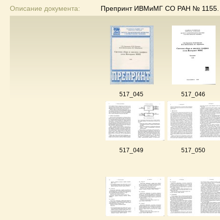
Описание документа:
Препринт ИВМиМГ СО РАН № 1155. Н
517_045
517_046
517_049
517_050