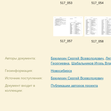
517_053
517_054
517_057
517_058
Авторы документа:
Бредихин Сергей Всеволодович
,
Ля
Георгиевна
,
Шабальников Игорь Вл
Геоинформация:
Новосибирск
Источник поступления:
Бредихин Сергей Всеволодович
Документ входит в
Публикации авторов проекта
коллекции: