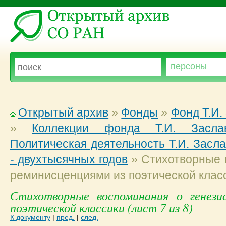
Открытый архив
»
Фонды
»
Фонд Т.И.
»
Коллекции фонда Т.И. Заслав
Политическая деятельность Т.И. Засл
- двухтысячных годов
»
Стихотворные в
реминисценциями из поэтической клас
Стихотворные воспоминания о генези
поэтической классики (лист 7 из 8)
К документу
|
пред.
|
след.