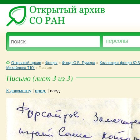
Открытый архив
»
Фонды
»
Фонд Ю.Б. Румера
»
Коллекции фонда Ю.Б
Михайлова Т.Ю.
»
Письмо
Письмо (лист 3 из 3)
К документу
|
пред.
|
след.