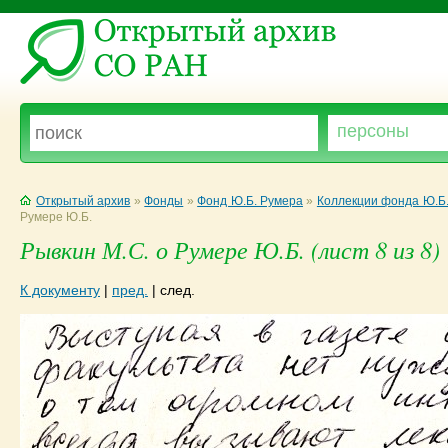
Открытый архив
»
Фонды
»
Фонд Ю.Б. Румера
»
Коллекции фонда Ю.Б
Румере Ю.Б.
Рывкин М.С. о Румере Ю.Б. (лист 8 из 8)
К документу
|
пред.
|
след.