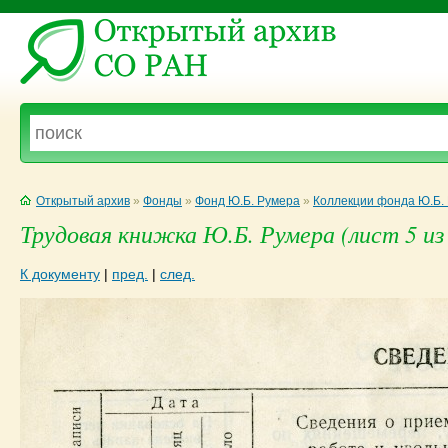
Открытый архив
»
Фонды
»
Фонд Ю.Б. Румера
»
Коллекции фонда Ю.Б.
Трудовая книжка Ю.Б. Румера (лист 5 из
К документу
|
пред.
|
след.