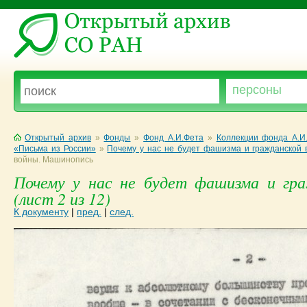
Открытый архив
»
Фонды
»
Фонд А.И.Фета
»
Коллекции фонда А.И
«Письма из России»
»
Почему у нас не будет фашизма и гражданской
войны. Машинопись
Почему у нас не будет фашизма и гр
(лист 2 из 12)
К документу
|
пред.
|
след.