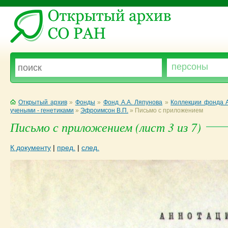
Открытый архив
»
Фонды
»
Фонд А.А. Ляпунова
»
Коллекции фонда А
учеными - генетиками
»
Эфроимсон В.П.
»
Письмо с приложением
Письмо с приложением (лист 3 из 7)
К документу
|
пред.
|
след.