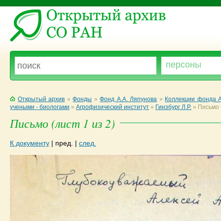
Открытый архив
»
Фонды
»
Фонд А.А. Ляпунова
»
Коллекции фонда А
учеными - биологами
»
Агрофизический институт
»
Гинзбург Л.Р.
»
Письмо
Письмо (лист 1 из 2)
К документу
|
пред.
|
след.