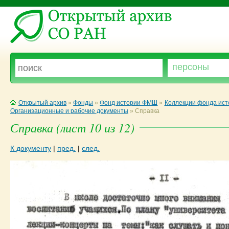
Открытый архив
»
Фонды
»
Фонд истории ФМШ
»
Коллекции фонда ис
Организационные и рабочие документы
»
Справка
Справка (лист 10 из 12)
К документу
|
пред.
|
след.