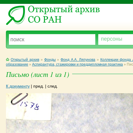
Открытый архив
»
Фонды
»
Фонд А.А. Ляпунова
»
Коллекции фонда 
образование
»
Аспирантура, стажировки и преддипломная практика
»
Пис
Письмо (лист 1 из 1)
К документу
|
пред.
|
след.