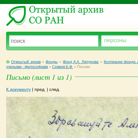
Открытый архив
»
Фонды
»
Фонд А.А. Ляпунова
»
Коллекции фонда 
учеными - философами
»
Семков Б.Ф.
»
Письмо
Письмо (лист 1 из 1)
К документу
|
пред.
|
след.