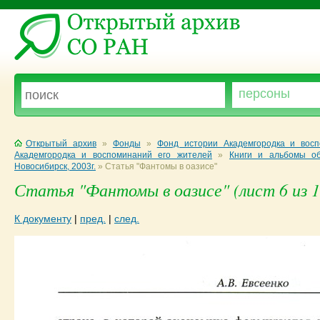
Открытый архив
»
Фонды
»
Фонд истории Академгородка и вос
Академгородка и воспоминаний его жителей
»
Книги и альбомы об
Новосибирск, 2003г.
»
Статья "Фантомы в оазисе"
Статья "Фантомы в оазисе" (лист 6 из 1
К документу
|
пред.
|
след.