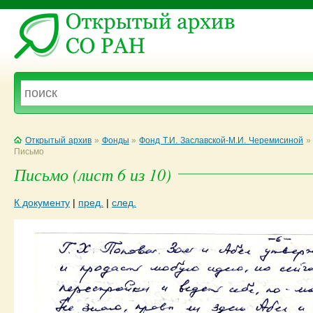
Открытый архив
»
Фонды
»
Фонд Т.И. Заславской-М.И. Черемисиной
»
Письмо
Письмо (лист 6 из 10)
К документу
|
пред.
|
след.