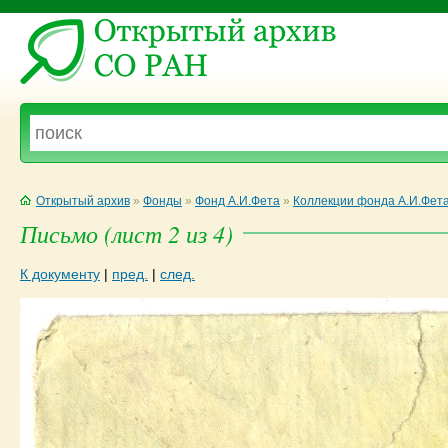
Открытый архив
»
Фонды
»
Фонд А.И.Фета
»
Коллекции фонда А.И.Фет
Письмо (лист 2 из 4)
К документу
|
пред.
|
след.