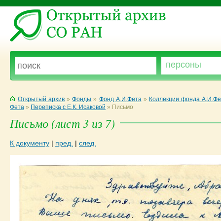
Открытый архив
»
Фонды
»
Фонд А.И.Фета
»
Коллекции фонда А.И.Фе
Фета
»
Переписка с Е.К. Исаковой
»
Письмо
Письмо (лист 3 из 7)
К документу
|
пред.
|
след.