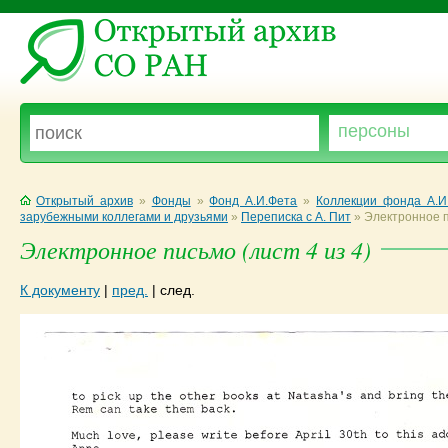
Открытый архив
»
Фонды
»
Фонд А.И.Фета
»
Коллекции фонда А.И
зарубежными коллегами и друзьями
»
Переписка с А. Пит
»
Электронное 
Электронное письмо (лист 4 из 4)
К документу
|
пред.
|
след.