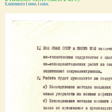
К документу
|
пред.
|
след.