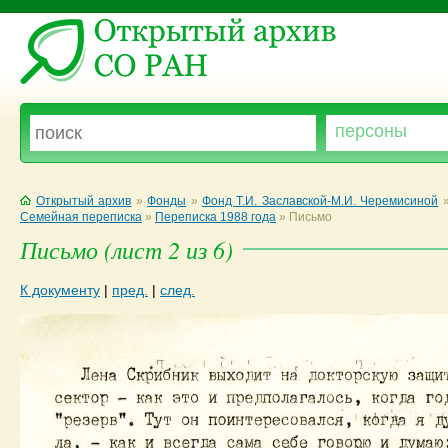
Открытый архив
»
Фонды
»
Фонд Т.И. Заславской-М.И. Черемисиной
Семейная переписка
»
Переписка 1988 года
»
Письмо
Письмо (лист 2 из 6)
К документу
|
пред.
|
след.