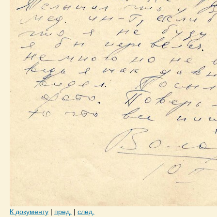
К документу
|
пред.
|
след.