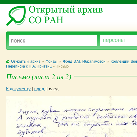
Открытый архив
»
Фонды
»
Фонд З.М. Ибрагимовой
»
Коллекции фо
Переписка с Н.А. Притвиц
»
Письмо
Письмо (лист 2 из 2)
К документу
|
пред.
|
след.