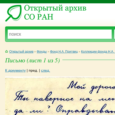
Открытый архив
»
Фонды
»
Фонд Н.А. Притвиц
»
Коллекции фонда Н.А.
Письмо (лист 1 из 5)
К документу
|
пред.
|
след.