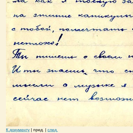
К документу
|
пред.
|
след.