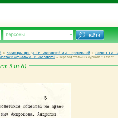
й
»
Коллекции фонда Т.И. Заславской-М.И. Черемисиной
»
Работы Т.И. З
азетах и журналах о Т.И. Заславской
»
Перевод статьи из журнала "Dissent"
ст 5 из 6)