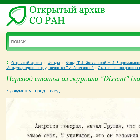
Открытый архив
»
Фонды
»
Фонд Т.И. Заславской-М.И. Черемисино
Международное сотрудничество Т.И. Заславской
»
Статьи в иностранных г
Перевод статьи из журнала "Dissent" (ли
К документу
|
пред.
|
след.