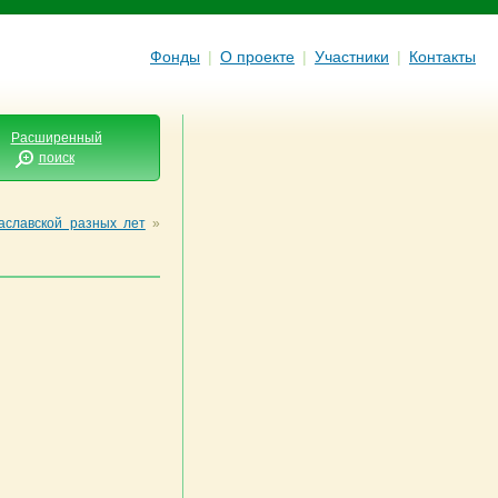
Фонды
|
О проекте
|
Участники
|
Контакты
Расширенный
поиск
аславской разных лет
»