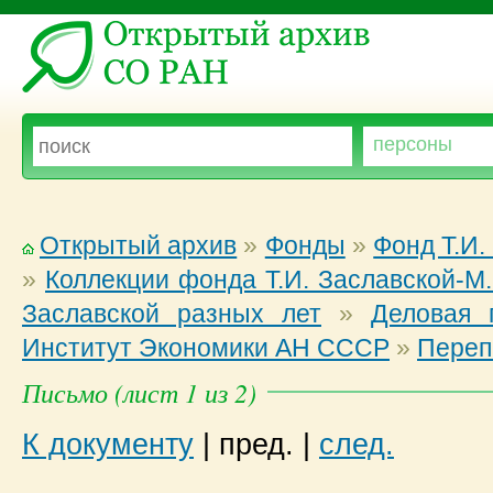
Открытый архив
»
Фонды
»
Фонд Т.И.
»
Коллекции фонда Т.И. Заславской-М
Заславской разных лет
»
Деловая 
Институт Экономики АН СССР
»
Переп
Письмо (лист 1 из 2)
К документу
|
пред.
|
след.