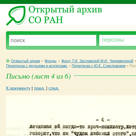
Открытый архив
»
Фонды
»
Фонд Т.И. Заславской-М.И. Черемисиной
Переписка с друзьями и коллегами.
»
Переписка с Ю.Е. Соколовским
»
Пис
Письмо (лист 4 из 6)
К документу
|
пред.
|
след.