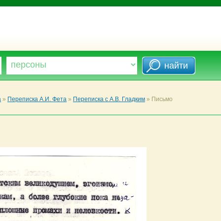
а
»
Переписка А.И. Фета
»
Переписка с А.В. Гладким
»
Письмо