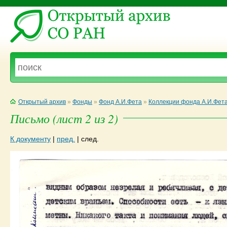
Открытый архив
»
Фонды
»
Фонд А.И.Фета
»
Коллекции фонда А.И.Фет
Письмо (лист 2 из 2)
К документу
|
пред.
|
след.