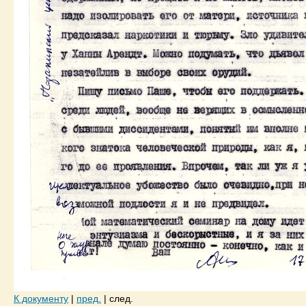
К документу
|
пред.
|
след.