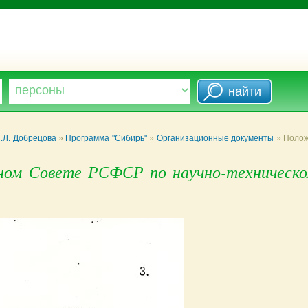
.Л. Добрецова
»
Программа "Сибирь"
»
Организационные документы
»
Полож
ном Совете РСФСР по научно-техническо