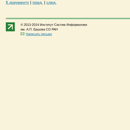
К документу
|
пред.
|
след.
© 2013-2014 Институт Систем Информатики
им. А.П. Ершова СО РАН
Написать письмо