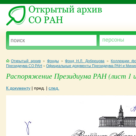
Открытый архив
»
Фонды
»
Фонд Н.Л. Добрецова
»
Коллекции фо
Президиума СО РАН
»
Официальные документы Президиума РАН и Мини
Распоряжение Президиума РАН (лист 1 и
К документу
|
пред.
|
след.