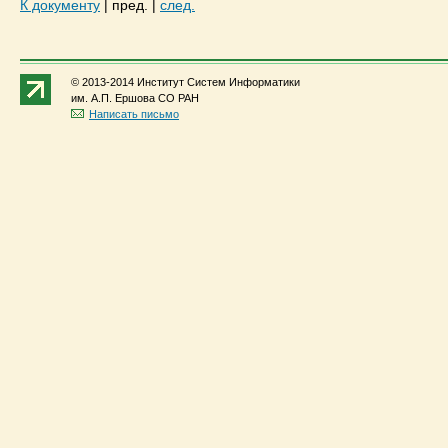
К документу
|
пред.
|
след.
© 2013-2014 Институт Систем Информатики
им. А.П. Ершова СО РАН
Написать письмо