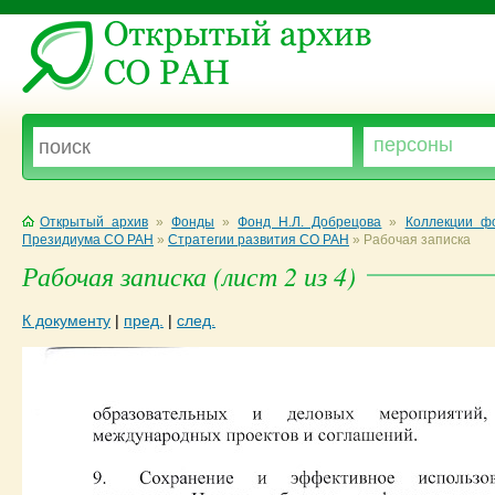
Открытый архив
»
Фонды
»
Фонд Н.Л. Добрецова
»
Коллекции ф
Президиума СО РАН
»
Стратегии развития СО РАН
»
Рабочая записка
Рабочая записка (лист 2 из 4)
К документу
|
пред.
|
след.