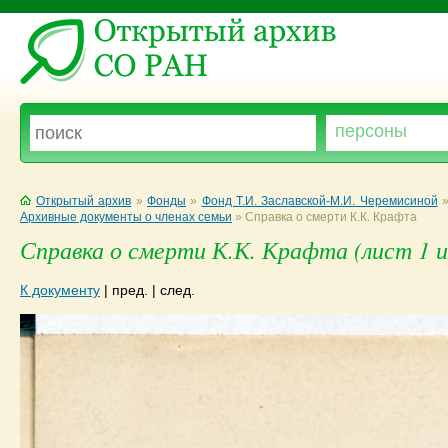
Открытый архив
»
Фонды
»
Фонд Т.И. Заславской-М.И. Черемисиной
Архивные документы о членах семьи
»
Справка о смерти К.К. Крафта
Справка о смерти К.К. Крафта (лист 1 и
К документу
|
пред.
|
след.