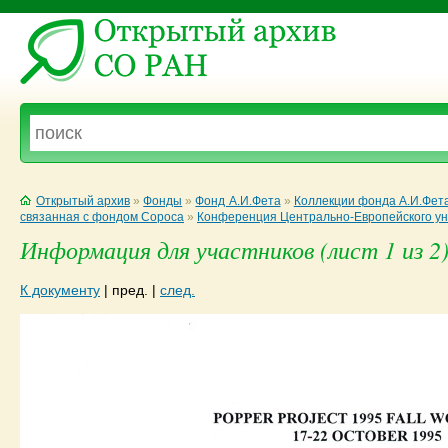
Открытый архив
»
Фонды
»
Фонд А.И.Фета
»
Коллекции фонда А.И.Фет
связанная с фондом Сороса
»
Конференция Центрально-Европейского ун
Информация для участников (лист 1 из 2
К документу
|
пред.
|
след.