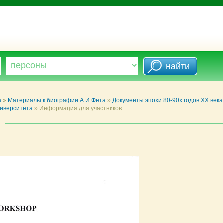
а
»
Материалы к биографии А.И.Фета
»
Документы эпохи 80-90х годов XX века
иверситета
»
Информация для участников
)