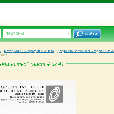
а
»
Материалы к биографии А.И.Фета
»
Документы эпохи 80-90х годов XX века
тво"
щество" (лист 4 из 4)