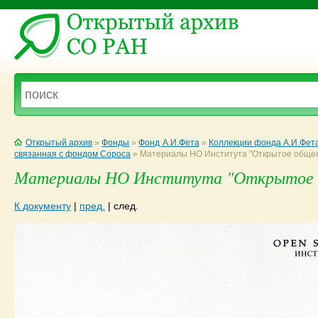
Открытый архив
»
Фонды
»
Фонд А.И.Фета
»
Коллекции фонда А.И.Фет
связанная с фондом Сороса
»
Материалы НО Института "Открытое общес
Материалы НО Института "Открытое об
К документу
|
пред.
|
след.