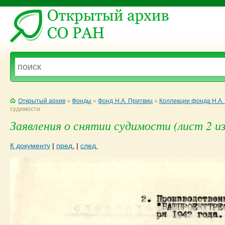
Открытый архив
»
Фонды
»
Фонд Н.А. Притвиц
»
Коллекции фонда Н.А.
судимости
Заявления о снятии судимости (лист 2 из
К документу
|
пред.
|
след.