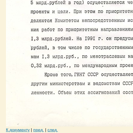
К документу
|
пред.
|
след.