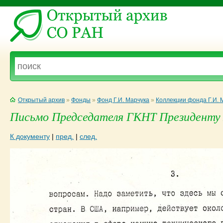
Открытый архив
»
Фонды
»
Фонд Г.И. Марчука
»
Коллекции фонда Г.И. 
Письмо Председателя ГКНТ Президенту 
К документу
|
пред.
|
след.