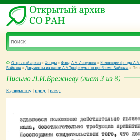
Открытый архив
»
Фонды
»
Фонд А.А. Ляпунова
»
Коллекции фонда А.А
Байкала
»
Документы из папки А.А.Трофимука по проблеме Байкала
»
Пись
Письмо Л.И.Брежневу (лист 3 из 8)
К документу
|
пред.
|
след.