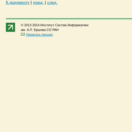
К документу
|
пред.
|
след.
© 2013-2014 Институт Систем Информатики
им. А.П. Ершова СО РАН
Написать письмо