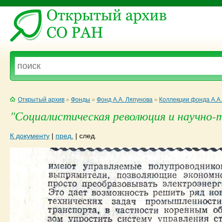
Открытый архив
»
Фонды
»
Фонд А.А. Ляпунова
»
Коллекции фонда А.А
"Социалистическая революция и научно-те
К документу
|
пред.
|
след.