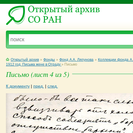
Открытый архив
»
Фонды
»
Фонд А.А. Ляпунова
»
Коллекции фонда А.
1912 год. Письма жене в Отраду
»
Письмо
Письмо (лист 4 из 5)
К документу
|
пред.
|
след.