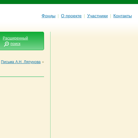
Фонды
|
О проекте
|
Участники
|
Контакты
Расширенный
поиск
Письма А.Н. Ляпунова
»