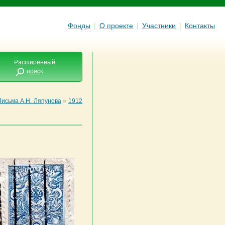
Фонды
|
О проекте
|
Участники
|
Контакты
Расширенный
поиск
Письма А.Н. Ляпунова
»
1912