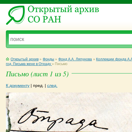
Открытый архив
»
Фонды
»
Фонд А.А. Ляпунова
»
Коллекции фонда А.
год. Письма жене в Отраду
»
Письмо
Письмо (лист 1 из 5)
К документу
|
пред.
|
след.