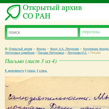
Открытый архив
»
Фонды
»
Фонд А.А. Ляпунова
»
Коллекции фонда 
Ляпуновых семейная
»
Письма Ляпуновых
»
Ляпунова Н.А.
»
Письмо
Письмо (лист 3 из 4)
К документу
|
пред.
|
след.