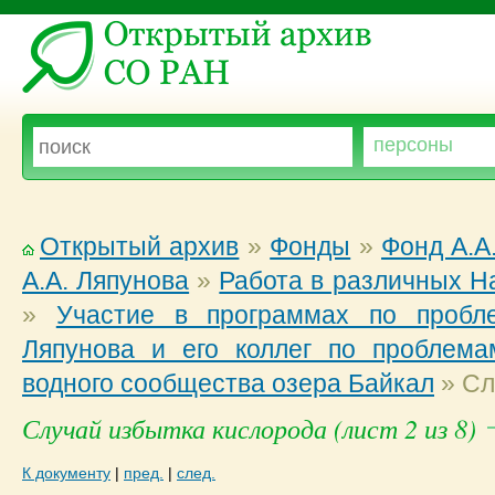
Открытый архив
»
Фонды
»
Фонд А.А
А.А. Ляпунова
»
Работа в различных Н
»
Участие в программах по пробл
Ляпунова и его коллег по проблема
водного сообщества озера Байкал
»
Сл
Случай избытка кислорода (лист 2 из 8)
К документу
|
пред.
|
след.