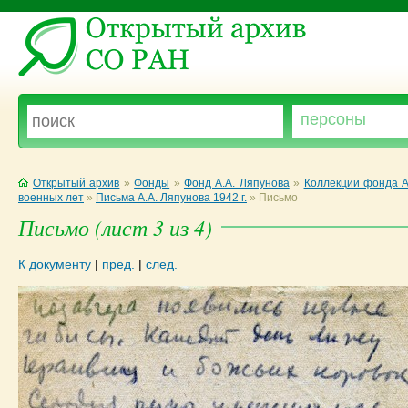
Открытый архив
»
Фонды
»
Фонд А.А. Ляпунова
»
Коллекции фонда А
военных лет
»
Письма А.А. Ляпунова 1942 г.
»
Письмо
Письмо (лист 3 из 4)
К документу
|
пред.
|
след.