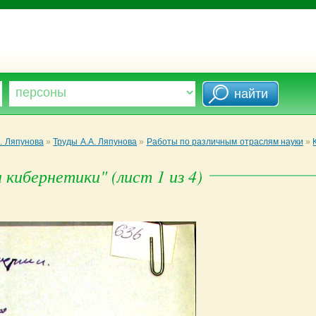
. Ляпунова
»
Труды А.А. Ляпунова
»
Работы по различным отраслям науки
»
кибернетики" (лист 1 из 4)