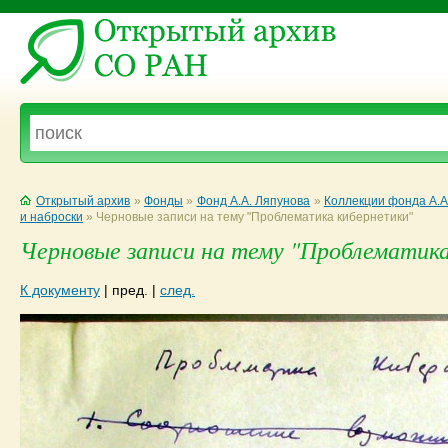
Открытый архив
»
Фонды
»
Фонд А.А. Ляпунова
»
Коллекции фонда А.А
и наброски
»
Черновые записи на тему "Проблематика кибернетики"
Черновые записи на тему "Проблематика 
К документу
|
пред.
|
след.