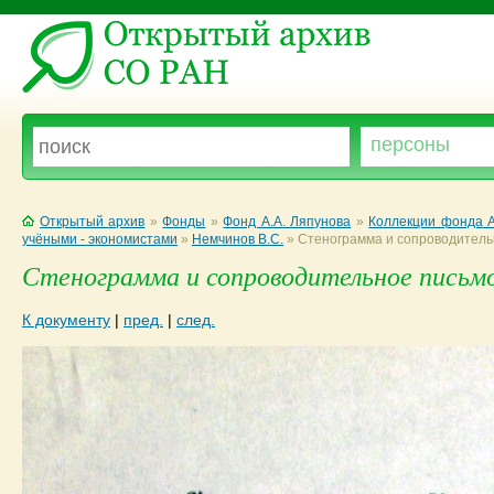
Открытый архив
»
Фонды
»
Фонд А.А. Ляпунова
»
Коллекции фонда А
учёными - экономистами
»
Немчинов В.С.
»
Стенограмма и сопроводитель
Стенограмма и сопроводительное письмо 
К документу
|
пред.
|
след.