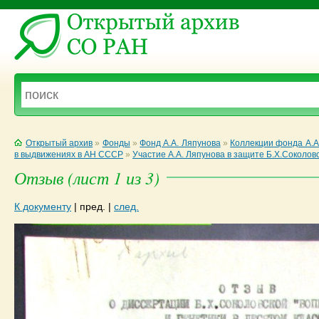
Открытый архив
»
Фонды
»
Фонд А.А. Ляпунова
»
Коллекции фонда А.А
в выдвижениях в АН СССР
»
Участие А.А. Ляпунова в защите Б.Х.Соколов
Отзыв (лист 1 из 3)
К документу
|
пред.
|
след.