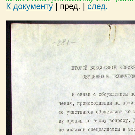
К документу
|
пред.
|
след.