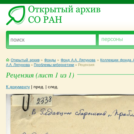
Открытый архив
»
Фонды
»
Фонд А.А. Ляпунова
»
Коллекции фонда А
А.А. Ляпунова
»
Проблемы кибернетики
»
Рецензия
Рецензия (лист 1 из 1)
К документу
|
пред.
|
след.